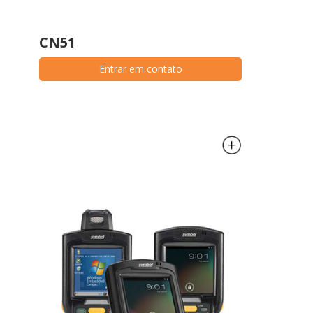
CN51
Entrar em contato