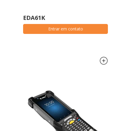
EDA61K
Entrar em contato