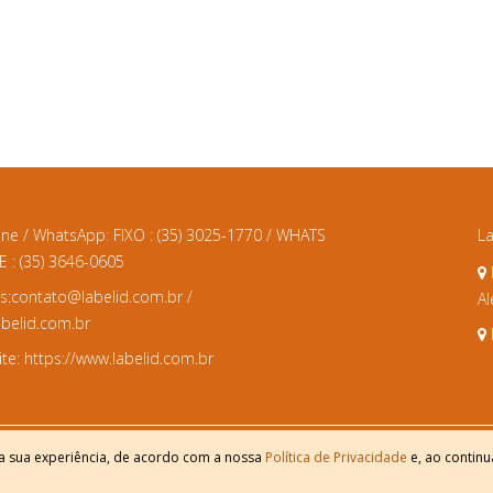
one / WhatsApp:
FIXO : (35) 3025-1770 / WHATS
La
 : (35) 3646-0605
s:
contato@labelid.com.br
/
Al
elid.com.br
te:
https://www.labelid.com.br
 a sua experiência, de acordo com a nossa
Política de Privacidade
e, ao contin
© 2024 Label Id | Design por
Webtagger