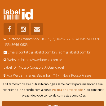
Telefone / WhatsApp:
FIXO : (35) 3025-1770 / WHATS SUPORTE
: (35) 3646-0605
Emails:
contato@labelid.com.br
/
adm@labelid.com.br
Website:
https://www.labelid.com.br
Label ID - Nosso Código É A Qualidade!
Rua Waldemir Enes Baganha, nº 17 - Nova Pouso Alegre
Pouso Alegre - MG, 37553-474
Utilizamos cookies e outras tecnologias semelhantes para melhorar a sua
experiência, de acordo com a nossa
Política de Privacidade
e, ao continuar
navegando, você concorda com estas condições.
© 2024 Label Id | Design por
Webtagger
Continuar