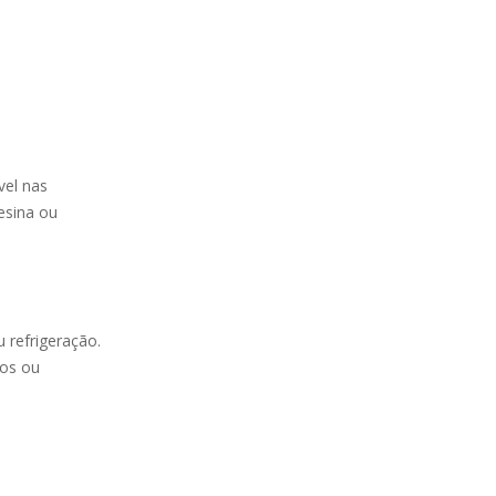
vel nas
resina ou
 refrigeração.
os ou