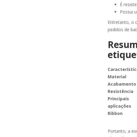
É resist
Possui u
Entretanto, o 
pedidos de ba
Resumo
etique
Característic
Material
Acabamento
Resistência
Principais
aplicações
Ribbon
Portanto, a es