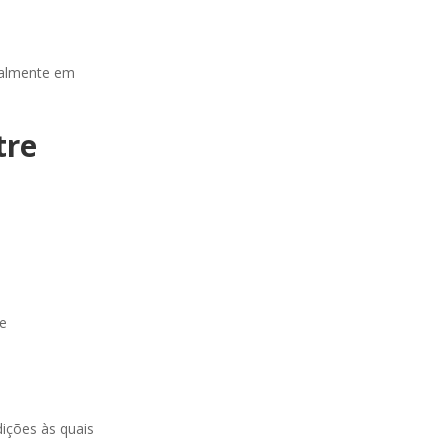
cialmente em
tre
de
dições às quais