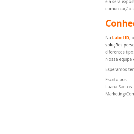
ela será expos
comunicação ef
Conheç
Na
Label ID
,
o
soluções perso
diferentes tip
Nossa equipe e
Esperamos ter
Escrito por:
Luana Santos
Marketing/Com