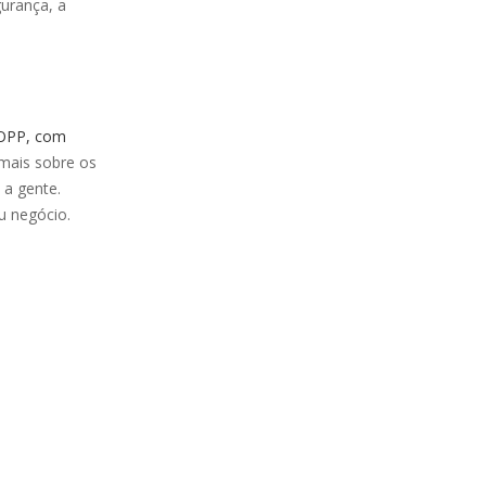
gurança, a
BOPP, com
mais sobre os
a gente.
u negócio.