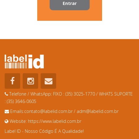
Entrar
Telefone / WhatsApp:
FIXO : (35) 3025-1770 / WHATS SUPORTE
: (35) 3646-0605
Emails:
contato@labelid.com.br
/
adm@labelid.com.br
Website:
https://www.labelid.com.br
Label ID - Nosso Código É A Qualidade!