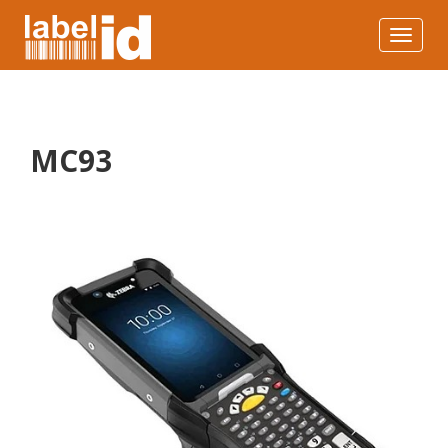
Toggle
navigat
MC93