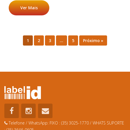
Ver Mais
1
2
3
…
5
Próximo »
Telefone / WhatsApp:
FIXO : (35) 3025-1770 / WHATS SUPORTE
: (35) 3646-0605