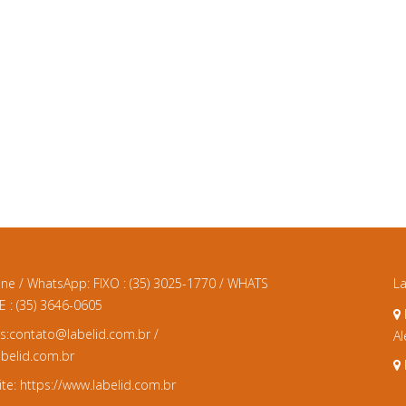
one / WhatsApp:
FIXO : (35) 3025-1770 / WHATS
La
 : (35) 3646-0605
s:
contato@labelid.com.br
/
Al
elid.com.br
te:
https://www.labelid.com.br