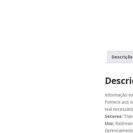
Descrição
Descri
Informação e
Fornece aos s
real necessári
Setores:
Tran
Uso:
Rastream
Gerenciamento