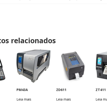
os relacionados
PM43A
ZD611
ZT411
Leia mais
Leia mais
Leia m