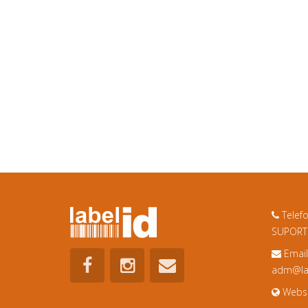
Telef
SUPORTE
Email
adm@lab
Websi