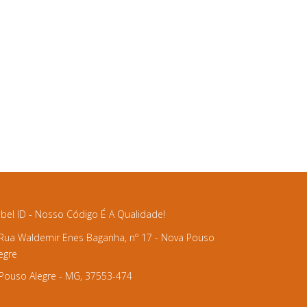
bel ID - Nosso Código É A Qualidade!
Rua Waldemir Enes Baganha, nº 17 - Nova Pouso
egre
Pouso Alegre - MG, 37553-474